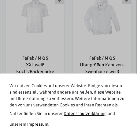
FaPak / M & S
FaPak / M & S
XXL weiß
Übergrößen Kapuzen-
Koch-/Bäckerjacke
Sweatjacke weiß
kurzer Arm
Wir nutzen Cookies auf unserer Website. Einige von diesen
29,95 € *
49,95 € *
sind essenziell, während andere uns helfen, diese Website
und Ihre Erfahrung zu verbessern. Weitere Informationen zu
den von uns verwendeten Cookies und Ihren Rechten als
Nutzer finden Sie in unserer
Daten­schutz­erklärung
und
Passend dazu
unserem
Impressum
.