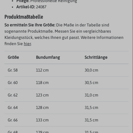
Pflege:
Professionelle Reinigung
Artikel-ID:
24087
Produktmaßtabelle
So ermitteln Sie Ihre Größe:
Die Maße in der Tabelle sind
sogenannte Produktmaße. Messen Sie ein vergleichbares
Kleidungsstück, welches Ihnen gut passt. Weitere Informationen
finden Sie
hier
.
Größe
Bundumfang
Schrittlänge
Gr. 58
112 cm
30,0 cm
Gr. 60
118 cm
30,5 cm
Gr. 62
123 cm
31,0 cm
Gr. 64
128 cm
31,5 cm
Gr. 66
133 cm
31,5 cm
Gr. 68
129 cm
31,5 cm