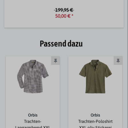
199,95 €
50,00 € *
Passend dazu
Orbis
Orbis
Trachten-
Trachten-Poloshirt
Langarmhemd XXL
XXL oliv Stickerei