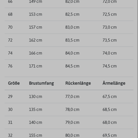
66
149 cm
82,0 cm
72,0 cm
68
153 cm
82,5 cm
72,5 cm
70
157 cm
83,0 cm
73,0 cm
72
162 cm
83,5 cm
73,5 cm
74
166 cm
84,0 cm
74,0 cm
76
171 cm
84,5 cm
74,5 cm
Größe
Brustumfang
Rückenlänge
Ärmellänge
29
130 cm
77,0 cm
67,5 cm
30
135 cm
78,0 cm
68,5 cm
31
140 cm
79,0 cm
68,0 cm
32
155 cm
80,0 cm
69,5 cm