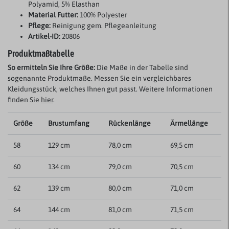
Polyamid, 5% Elasthan
Material Futter:
100% Polyester
Pflege:
Reinigung gem. Pflegeanleitung
Artikel-ID:
20806
Produktmaßtabelle
So ermitteln Sie Ihre Größe:
Die Maße in der Tabelle sind
sogenannte Produktmaße. Messen Sie ein vergleichbares
Kleidungsstück, welches Ihnen gut passt. Weitere Informationen
finden Sie
hier
.
Größe
Brustumfang
Rückenlänge
Ärmellänge
58
129 cm
78,0 cm
69,5 cm
60
134 cm
79,0 cm
70,5 cm
62
139 cm
80,0 cm
71,0 cm
64
144 cm
81,0 cm
71,5 cm