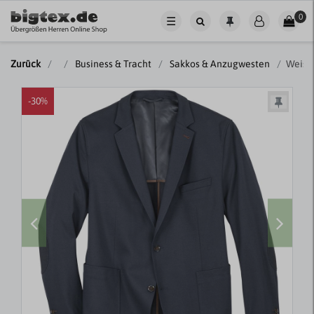
0
☰
Zurück
Business & Tracht
Sakkos & Anzugwesten
Weis S
-30%