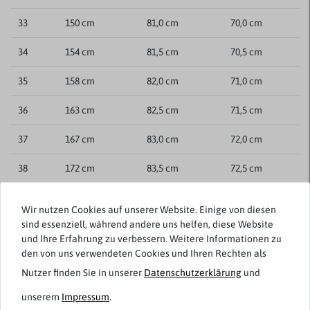
33
150 cm
81,0 cm
70,0 cm
34
154 cm
81,5 cm
70,5 cm
35
158 cm
82,0 cm
71,0 cm
36
163 cm
82,5 cm
71,5 cm
37
167 cm
83,0 cm
72,0 cm
38
172 cm
83,5 cm
72,5 cm
Produktionsbedingte Abweichungen von +/- 3% sind möglich.
Wir nutzen Cookies auf unserer Website. Einige von diesen
sind essenziell, während andere uns helfen, diese Website
und Ihre Erfahrung zu verbessern. Weitere Informationen zu
Kundenrezensionen
()
den von uns verwendeten Cookies und Ihren Rechten als
Nutzer finden Sie in unserer
Daten­schutz­erklärung
und
5
unserem
Impressum
.
4