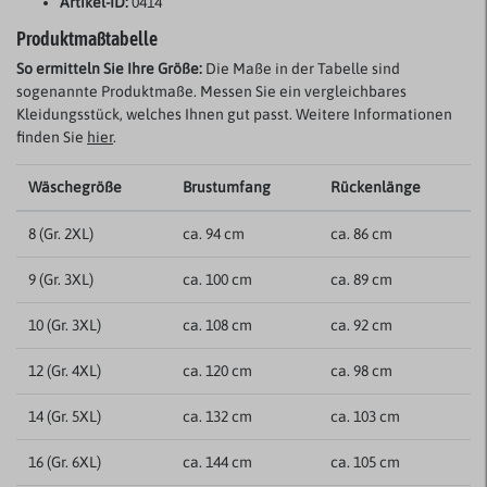
Artikel-ID:
0414
Produktmaßtabelle
So ermitteln Sie Ihre Größe:
Die Maße in der Tabelle sind
sogenannte Produktmaße. Messen Sie ein vergleichbares
Kleidungsstück, welches Ihnen gut passt. Weitere Informationen
finden Sie
hier
.
Wäschegröße
Brustumfang
Rückenlänge
8 (Gr. 2XL)
ca. 94 cm
ca. 86 cm
9 (Gr. 3XL)
ca. 100 cm
ca. 89 cm
10 (Gr. 3XL)
ca. 108 cm
ca. 92 cm
12 (Gr. 4XL)
ca. 120 cm
ca. 98 cm
14 (Gr. 5XL)
ca. 132 cm
ca. 103 cm
16 (Gr. 6XL)
ca. 144 cm
ca. 105 cm