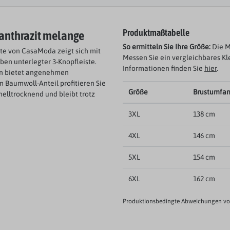
anthrazit melange
Produktmaßtabelle
So ermitteln Sie Ihre Größe:
Die M
nte von CasaModa zeigt sich mit
Messen Sie ein vergleichbares Kl
ben unterlegter 3-Knopfleiste.
Informationen finden Sie
hier
.
zen bietet angenehmen
Baumwoll-Anteil profitieren Sie
Größe
Brustumfa
nelltrocknend und bleibt trotz
3XL
138 cm
4XL
146 cm
5XL
154 cm
6XL
162 cm
Produktionsbedingte Abweichungen von