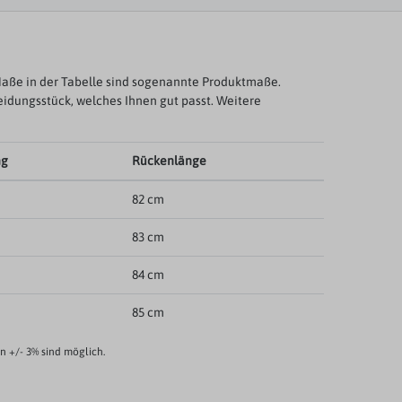
aße in der Tabelle sind sogenannte Produktmaße.
eidungsstück, welches Ihnen gut passt. Weitere
ng
Rückenlänge
82 cm
83 cm
84 cm
85 cm
 +/- 3% sind möglich.