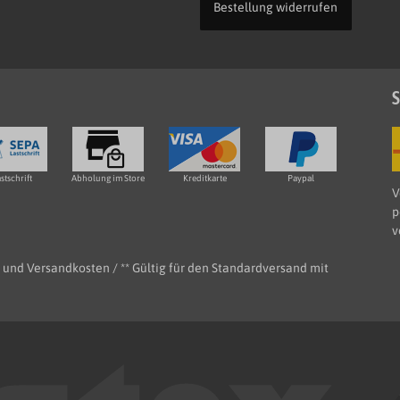
Bestellung widerrufen
S
stschrift
Abholung im Store
Kreditkarte
Paypal
V
p
v
e- und Versandkosten / ** Gültig für den Standardversand mit