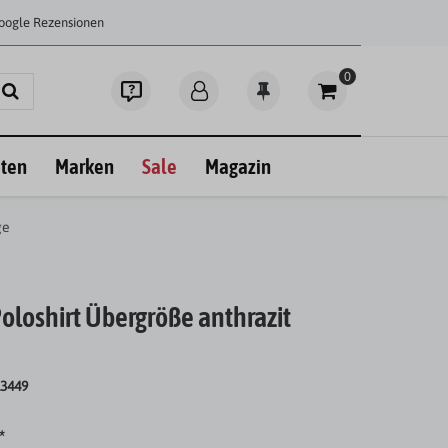
Google Rezensionen
0
ten
Marken
Sale
Magazin
ge
loshirt Übergröße anthrazit
13449
*