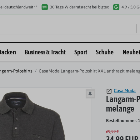
ei deutschlandweit **
30 Tage Widerrufsrecht bei bigtex
4,9 / 5,0 
Jacken
Business & Tracht
Sport
Schuhe
Neuhei
garm-Poloshirts
CasaModa Langarm-Poloshirt XXL anthrazit melan
Casa Moda
Langarm-Po
melange
Bestellnummer: 
69,99 €
34,99 EUR