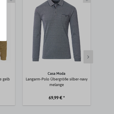
Casa Moda
e gelb
Langarm-Polo Übergröße silber-navy
Übergrö
melange
69,99 € *