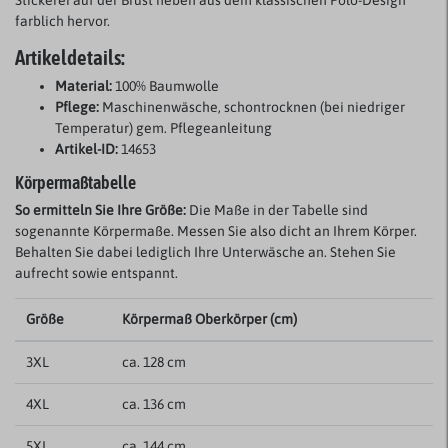
Stickerei auf der Brust heben aus dem klassischen Polo-Design
farblich hervor.
Artikeldetails:
Material:
100% Baumwolle
Pflege:
Maschinenwäsche, schontrocknen (bei niedriger
Temperatur) gem. Pflegeanleitung
Artikel-ID:
14653
Körpermaßtabelle
So ermitteln Sie Ihre Größe:
Die Maße in der Tabelle sind
sogenannte Körpermaße. Messen Sie also dicht an Ihrem Körper.
Behalten Sie dabei lediglich Ihre Unterwäsche an. Stehen Sie
aufrecht sowie entspannt.
Größe
Körpermaß Oberkörper (cm)
3XL
ca. 128 cm
4XL
ca. 136 cm
5XL
ca. 144 cm