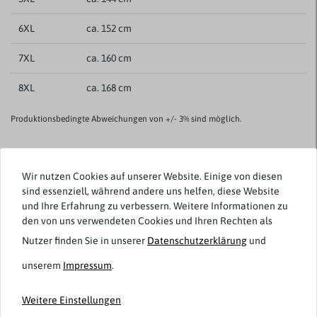
6XL
ca. 152 cm
7XL
ca. 160 cm
8XL
ca. 168 cm
Produktionsbedingte Abweichungen von +/- 3% sind möglich.
Kundenrezensionen
()
Wir nutzen Cookies auf unserer Website. Einige von diesen
sind essenziell, während andere uns helfen, diese Website
und Ihre Erfahrung zu verbessern. Weitere Informationen zu
5
den von uns verwendeten Cookies und Ihren Rechten als
4
Nutzer finden Sie in unserer
Daten­schutz­erklärung
und
3
2
unserem
Impressum
.
1
Weitere Einstellungen