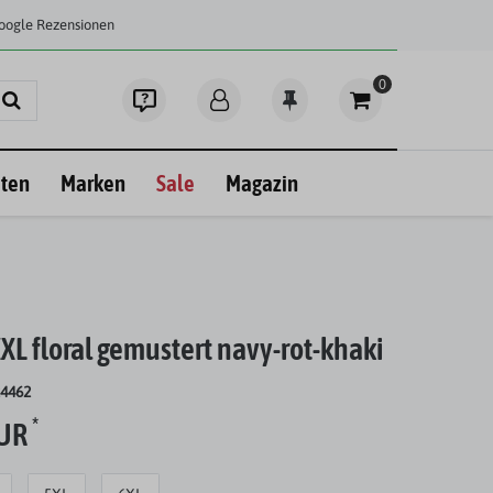
Google Rezensionen
0
ten
Marken
Sale
Magazin
XXL floral gemustert navy-rot-khaki
24462
*
EUR