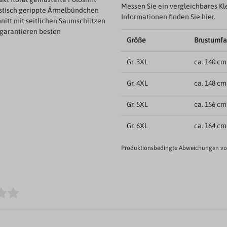
Messen Sie ein vergleichbares Kl
lastisch gerippte Ärmelbündchen
Informationen finden Sie
hier
.
nitt mit seitlichen Saumschlitzen
 garantieren besten
Größe
Brustumf
Gr. 3XL
ca. 140 cm
Gr. 4XL
ca. 148 cm
Gr. 5XL
ca. 156 cm
Gr. 6XL
ca. 164 cm
Produktionsbedingte Abweichungen von