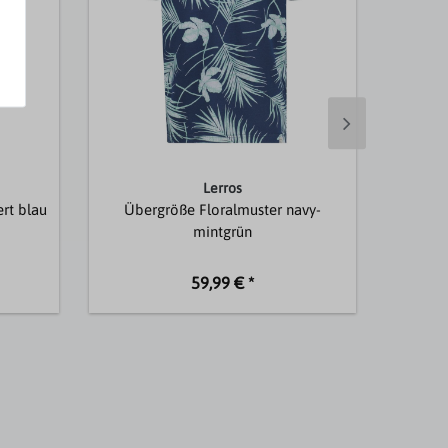
Lerros
rt blau
Übergröße Floralmuster navy-
Stret
mintgrün
59,99 € *