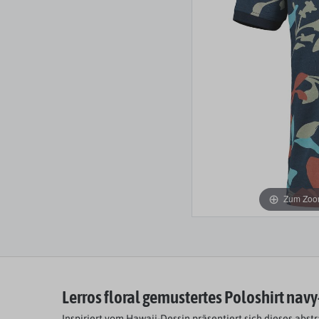
Zum Zoom
Lerros floral gemustertes Poloshirt
navy
Inspiriert vom Hawaii-Dessin präsentiert sich dieses abstr