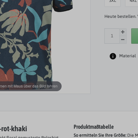
3XL
4XL
Heute bestellen. 
Material
en mit Maus über das Bild fahren
-rot-khaki
Produktmaßtabelle
So ermitteln Sie Ihre Größe:
Die M
akt floral gemusterte Poloshirt