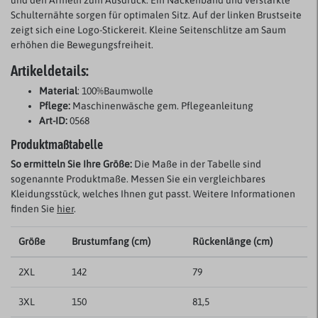
und den Ärmeln zum Ausdruck. Ein Nackenband und verstärkte
Schulternähte sorgen für optimalen Sitz. Auf der linken Brustseite
zeigt sich eine Logo-Stickereit. Kleine Seitenschlitze am Saum
erhöhen die Bewegungsfreiheit.
Artikeldetails:
Material
: 100%
Baumwolle
Pflege:
Maschinenwäsche gem. Pflegeanleitung
Art-ID:
0568
Produktmaßtabelle
So ermitteln Sie Ihre Größe:
Die Maße in der Tabelle sind
sogenannte Produktmaße. Messen Sie ein vergleichbares
Kleidungsstück, welches Ihnen gut passt. Weitere Informationen
finden Sie
hier
.
Größe
Brustumfang (cm)
Rückenlänge (cm)
2XL
142
79
3XL
150
81,5