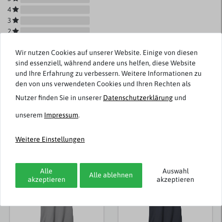
4
3
2
1
Wir nutzen Cookies auf unserer Website. Einige von diesen
sind essenziell, während andere uns helfen, diese Website
und Ihre Erfahrung zu verbessern. Weitere Informationen zu
den von uns verwendeten Cookies und Ihren Rechten als
Rezensionen werden geladen...
Nutzer finden Sie in unserer
Daten­schutz­erklärung
und
unserem
Impressum
.
Weitere Einstellungen
Weitere Artikel von Ahorn Sportswear
Alle
Auswahl
Alle ablehnen
akzeptieren
akzeptieren