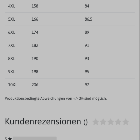
4XL
158
84
5XL
166
86,5
6XL
174
89
7XL
182
91
8XL
190
93
9XL
198
95
10XL
206
97
Produktionsbedingte Abweichungen von +/- 3% sind möglich.
Kundenrezensionen
()
5