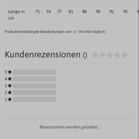
Länge in
71
74
77
83
88
90
92
95
9
cm
Produktionsbedingte Abweichungen von +/- 3% sind möglich.
Kundenrezensionen
()
5
4
3
2
1
Rezensionen werden geladen...