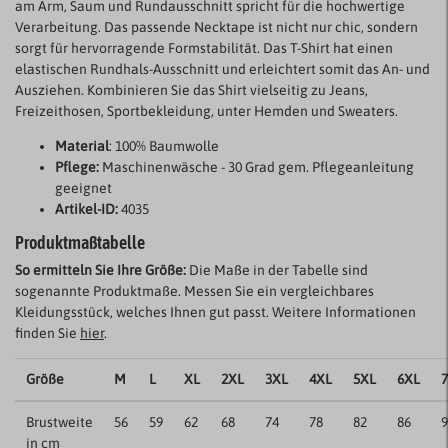
am Arm, Saum und Rundausschnitt spricht für die hochwertige
Verarbeitung. Das passende Necktape ist nicht nur chic, sondern
sorgt für hervorragende Formstabilität. Das T-Shirt hat einen
elastischen Rundhals-Ausschnitt und erleichtert somit das An- und
Ausziehen. Kombinieren Sie das Shirt vielseitig zu Jeans,
Freizeithosen, Sportbekleidung, unter Hemden und Sweaters.
Material
: 100% Baumwolle
Pflege:
Maschinenwäsche - 30 Grad gem. Pflegeanleitung
geeignet
Artikel-ID:
4035
Produktmaßtabelle
So ermitteln Sie Ihre Größe:
Die Maße in der Tabelle sind
sogenannte Produktmaße. Messen Sie ein vergleichbares
Kleidungsstück, welches Ihnen gut passt. Weitere Informationen
finden Sie
hier
.
Größe
M
L
XL
2XL
3XL
4XL
5XL
6XL
Brustweite
56
59
62
68
74
78
82
86
9
in cm