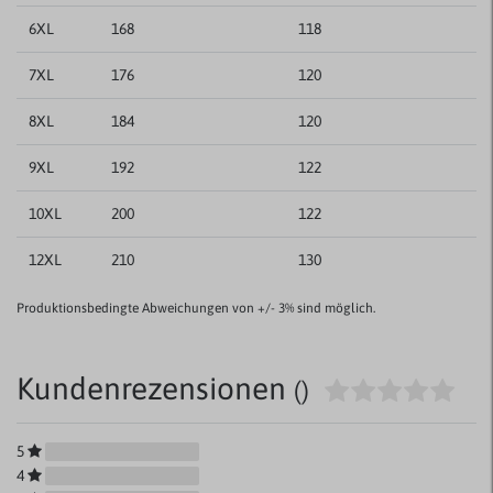
6XL
168
118
7XL
176
120
8XL
184
120
9XL
192
122
10XL
200
122
12XL
210
130
Produktionsbedingte Abweichungen von +/- 3% sind möglich.
Kundenrezensionen
()
5
4