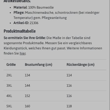
Artikeldetails:
Material
: 100% Baumwolle
Pflege:
Maschinenwäsche, schontrocknen (bei niedriger
Temperatur) gem. Pflegeanleitung
Artikel-ID:
21306
Produktmaßtabelle
So ermitteln Sie Ihre Größe:
Die Maße in der Tabelle sind
sogenannte Produktmaße. Messen Sie ein vergleichbares
Kleidungsstück, welches Ihnen gut passt. Weitere Informationen
finden Sie
hier
.
Größe
Brustumfang (cm)
Rückenlänge (cm)
2XL
134
114
3XL
144
116
4XL
152
116
5XL
160
118