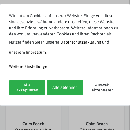
Wir nutzen Cookies auf unserer Website. Einige von diesen
Rezensionen werden geladen...
sind essenziell, während andere uns helfen, diese Website
und Ihre Erfahrung zu verbessern. Weitere Informationen zu
den von uns verwendeten Cookies und Ihren Rechten als
Nutzer finden Sie in unserer
Daten­schutz­erklärung
und
unserem
Impressum
.
Weitere Artikel von Calm Beach
Weitere Einstellungen
Neuheit
Neuheit
Alle
Auswahl
Alle ablehnen
akzeptieren
akzeptieren
Calm Beach
Calm Beach