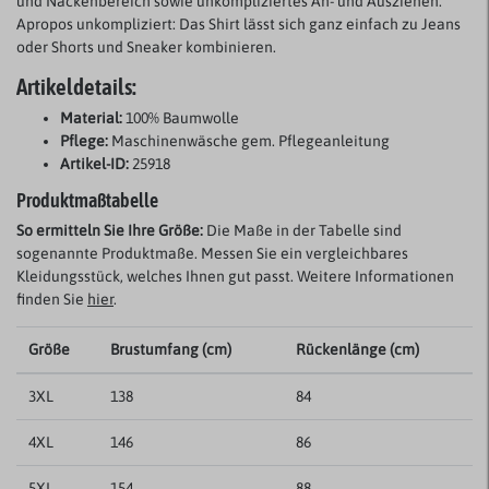
und Nackenbereich sowie unkompliziertes An- und Ausziehen.
Apropos unkompliziert: Das Shirt lässt sich ganz einfach zu Jeans
oder Shorts und Sneaker kombinieren.
Artikeldetails:
Material:
100% Baumwolle
Pflege:
Maschinenwäsche gem. Pflegeanleitung
Artikel-ID:
25918
Produktmaßtabelle
So ermitteln Sie Ihre Größe:
Die Maße in der Tabelle sind
sogenannte Produktmaße. Messen Sie ein vergleichbares
Kleidungsstück, welches Ihnen gut passt. Weitere Informationen
finden Sie
hier
.
Größe
Brustumfang (cm)
Rückenlänge (cm)
3XL
138
84
4XL
146
86
5XL
154
88