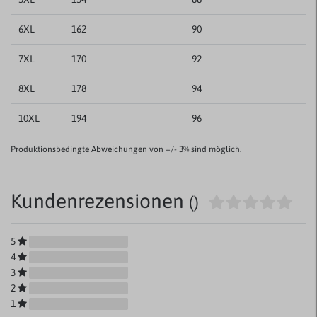
6XL
162
90
7XL
170
92
8XL
178
94
10XL
194
96
Produktionsbedingte Abweichungen von +/- 3% sind möglich.
Kundenrezensionen
()
5
4
3
2
1