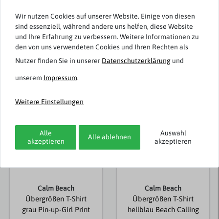
Rezensionen werden geladen...
Wir nutzen Cookies auf unserer Website. Einige von diesen
sind essenziell, während andere uns helfen, diese Website
und Ihre Erfahrung zu verbessern. Weitere Informationen zu
den von uns verwendeten Cookies und Ihren Rechten als
Nutzer finden Sie in unserer
Daten­schutz­erklärung
und
Weitere Artikel von Calm Beach
unserem
Impressum
.
Neuheit
Neuheit
Weitere Einstellungen
Alle
Auswahl
Alle ablehnen
akzeptieren
akzeptieren
Calm Beach
Calm Beach
Übergrößen T-Shirt
Übergrößen T-Shirt
grau Pin-up-Girl Print
hellblau Beach Calling