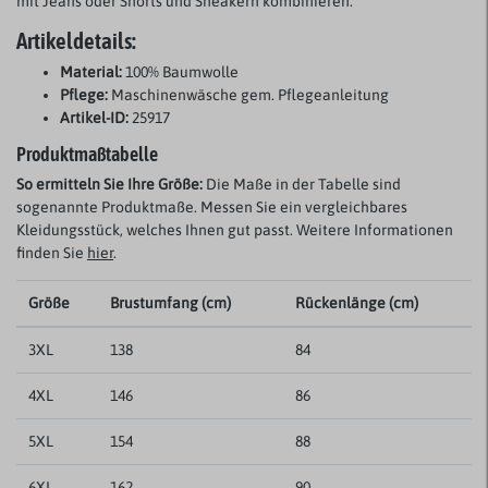
mit Jeans oder Shorts und Sneakern kombinieren.
Artikeldetails:
Material:
100% Baumwolle
Pflege:
Maschinenwäsche gem. Pflegeanleitung
Artikel-ID:
25917
Produktmaßtabelle
So ermitteln Sie Ihre Größe:
Die Maße in der Tabelle sind
sogenannte Produktmaße. Messen Sie ein vergleichbares
Kleidungsstück, welches Ihnen gut passt. Weitere Informationen
finden Sie
hier
.
Größe
Brustumfang (cm)
Rückenlänge (cm)
3XL
138
84
4XL
146
86
5XL
154
88
6XL
162
90