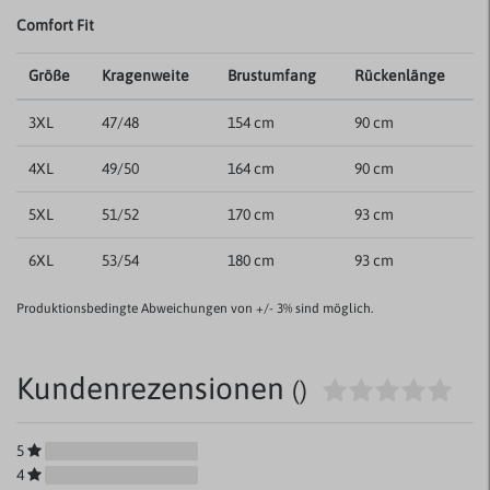
Comfort Fit
Größe
Kragenweite
Brustumfang
Rückenlänge
3XL
47/48
154 cm
90 cm
4XL
49/50
164 cm
90 cm
5XL
51/52
170 cm
93 cm
6XL
53/54
180 cm
93 cm
Produktionsbedingte Abweichungen von +/- 3% sind möglich.
Kundenrezensionen
()
5
4