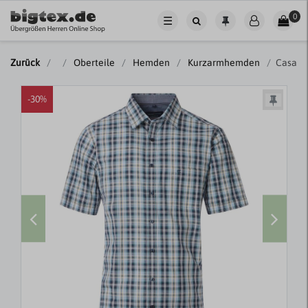
0
☰
Zurück
Oberteile
Hemden
Kurzarmhemden
CasaMo
-30%