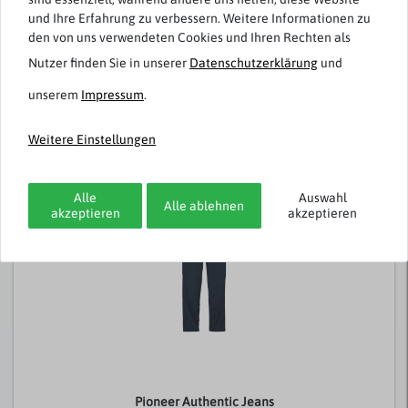
und Ihre Erfahrung zu verbessern. Weitere Informationen zu
den von uns verwendeten Cookies und Ihren Rechten als
Nutzer finden Sie in unserer
Daten­schutz­erklärung
und
Paddock`s
unserem
Impressum
.
Stretch-Jeans Ranger leicht dark stone XXL
Weitere Einstellungen
79,95 € *
Alle
Auswahl
Alle ablehnen
akzeptieren
akzeptieren
Pioneer Authentic Jeans