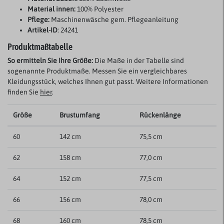
Material innen:
100% Polyester
Pflege:
Maschinenwäsche gem. Pflegeanleitung
Artikel-ID
: 24241
Produktmaßtabelle
So ermitteln Sie Ihre Größe:
Die Maße in der Tabelle sind
sogenannte Produktmaße. Messen Sie ein vergleichbares
Kleidungsstück, welches Ihnen gut passt. Weitere Informationen
finden Sie
hier
.
Größe
Brustumfang
Rückenlänge
60
142 cm
75,5 cm
62
158 cm
77,0 cm
64
152 cm
77,5 cm
66
156 cm
78,0 cm
68
160 cm
78,5 cm