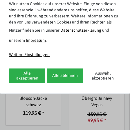
Wir nutzen Cookies auf unserer Website. Einige von diesen
sind essenziell, während andere uns helfen, diese Website
Weitere Artikel von S4 Jackets
und Ihre Erfahrung zu verbessern. Weitere Informationen zu
den von uns verwendeten Cookies und Ihren Rechten als
Nutzer finden Sie in unserer
Daten­schutz­erklärung
und
-38%
unserem
Impressum
.
Weitere Einstellungen
Alle
Auswahl
Alle ablehnen
akzeptieren
akzeptieren
S4 Jackets
S4 Jackets
Edward Übergrößen
Leichte Steppjacke
Blouson-Jacke
Übergröße navy
schwarz
Vegas
119,95 € *
159,95 €
99,95 € *