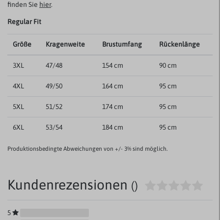
finden Sie
hier
.
Regular Fit
Größe
Kragenweite
Brustumfang
Rückenlänge
3XL
47/48
154 cm
90 cm
4XL
49/50
164 cm
95 cm
5XL
51/52
174 cm
95 cm
6XL
53/54
184 cm
95 cm
Produktionsbedingte Abweichungen von +/- 3% sind möglich.
Kundenrezensionen
()
5