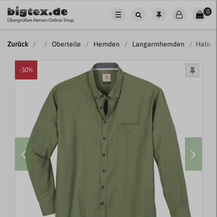
0
☰
Zurück
Oberteile
Hemden
Langarmhemden
Hatico
-30%