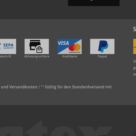
S
stschrift
Abholung im Store
Kreditkarte
Paypal
V
p
v
e- und Versandkosten / ** Gültig für den Standardversand mit