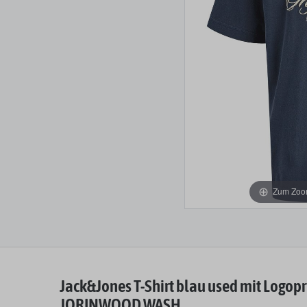
Zum Zoom
Jack&Jones T-Shirt blau used mit Logopri
JORINWOOD WASH