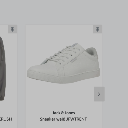
Jack & Jones
JERUSH
Sneaker weiß JFWTRENT
Übe