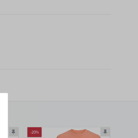
-20%
-30%