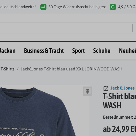
ei deutschlandweit **
30 Tage Widerrufsrecht bei bigtex
4,9 / 5,0 
Jacken
Business & Tracht
Sport
Schuhe
Neuhei
T-Shirts
Jack&Jones T-Shirt blau used XXL JORINWOOD WASH
Jack & Jones
T-Shirt b
WASH
Bestellnummer: 
ab 24,99 