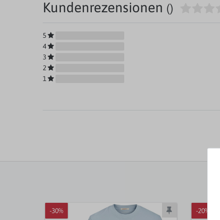
Kundenrezensionen
()
5
4
3
2
1
-30%
-20%