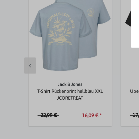
Jack & Jones
T-Shirt Rückenprint hellblau XXL
Über
JCORETREAT
22,99 €
17
16,09 € *