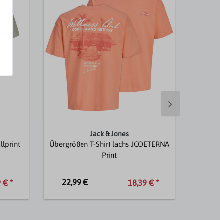
Jack & Jones
llprint
Übergrößen T-Shirt lachs JCOETERNA
Print
22,99 €
17,
 € *
18,39 € *