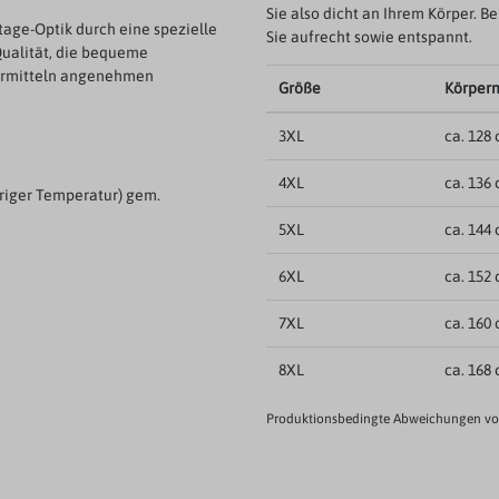
Sie also dicht an Ihrem Körper. B
tage-Optik durch eine spezielle
Sie aufrecht sowie entspannt.
ualität, die bequeme
vermitteln angenehmen
Größe
Körper
3XL
ca. 128
4XL
ca. 136
riger Temperatur) gem.
5XL
ca. 144
6XL
ca. 152
7XL
ca. 160
8XL
ca. 168
Produktionsbedingte Abweichungen von