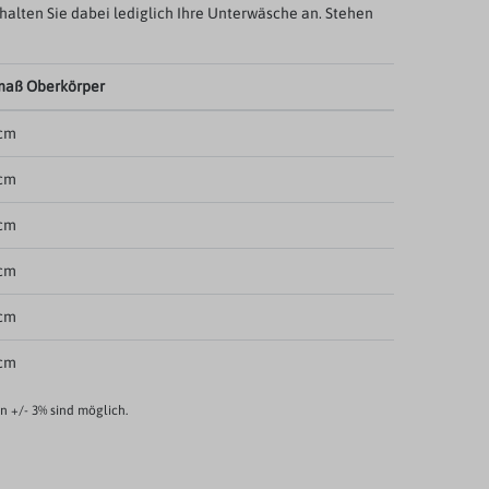
ehalten Sie dabei lediglich Ihre Unterwäsche an. Stehen
maß Oberkörper
 cm
 cm
 cm
 cm
 cm
 cm
 +/- 3% sind möglich.