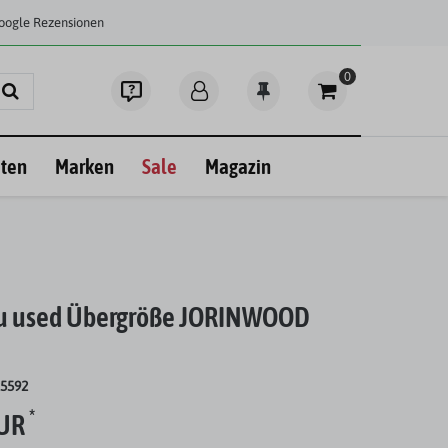
Google Rezensionen
0
ten
Marken
Sale
Magazin
lau used Übergröße JORINWOOD
25592
*
EUR