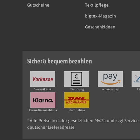
Gutscheine
Textilpflege
bigtex-Magazin
Geschenkideen
Sicher & bequem bezahlen
Vorauskasse
Rechnung
amazon pay
La
Klarna Ratenzahlung
Nachnahme
* Alle Preise inkl. der gesetzlichen MwSt. und zzgl Servic
deutscher Lieferadresse