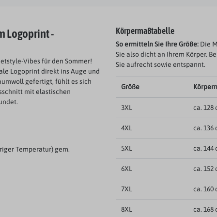
m Logoprint -
Körpermaßtabelle
So ermitteln Sie Ihre Größe:
Die M
Sie also dicht an Ihrem Körper. B
eetstyle-Vibes für den Sommer!
Sie aufrecht sowie entspannt.
ale Logoprint direkt ins Auge und
mwoll gefertigt, fühlt es sich
Größe
Körper
schnitt mit elastischen
undet.
3XL
ca. 128
4XL
ca. 136
5XL
ca. 144
riger Temperatur) gem.
6XL
ca. 152
7XL
ca. 160
8XL
ca. 168