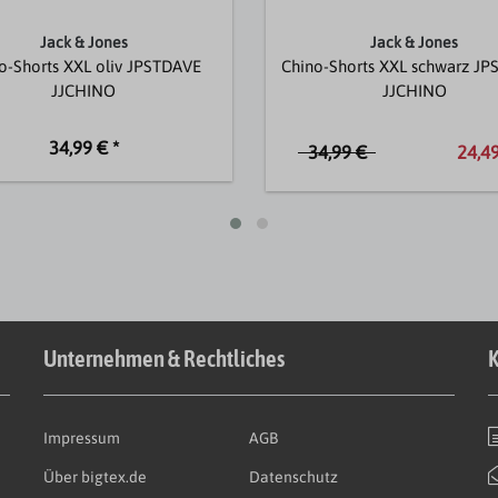
Jack & Jones
Jack & Jones
o-Shorts XXL oliv JPSTDAVE
Chino-Shorts XXL schwarz J
JJCHINO
JJCHINO
34,99 € *
34,99 €
24,49
Unternehmen & Rechtliches
K
Impressum
AGB
Über bigtex.de
Datenschutz