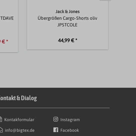
Jack & Jones
PSTDAVE
Übergrößen Cargo-Shorts oliv
Überg
JPSTCOLE
44,99 € *
 € *
ontakt & Dialog
Kontakformular
Instagram
info@bigtex.de
Facebook