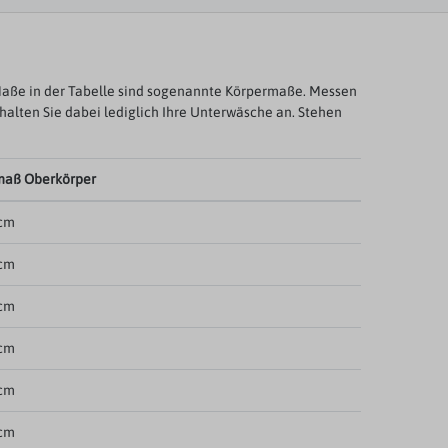
aße in der Tabelle sind sogenannte Körpermaße. Messen
ehalten Sie dabei lediglich Ihre Unterwäsche an. Stehen
maß Oberkörper
 cm
 cm
 cm
 cm
 cm
 cm