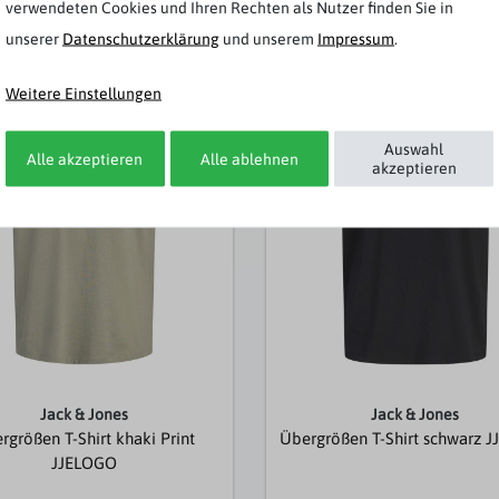
verwendeten Cookies und Ihren Rechten als Nutzer finden Sie in
Weitere Artikel von Jack & Jones
unserer
Daten­schutz­erklärung
und unserem
Impressum
.
t
Neuheit
Weitere Einstellungen
Auswahl
Alle akzeptieren
Alle ablehnen
akzeptieren
Jack & Jones
Jack & Jones
rgrößen T-Shirt khaki Print
Übergrößen T-Shirt schwarz 
JJELOGO