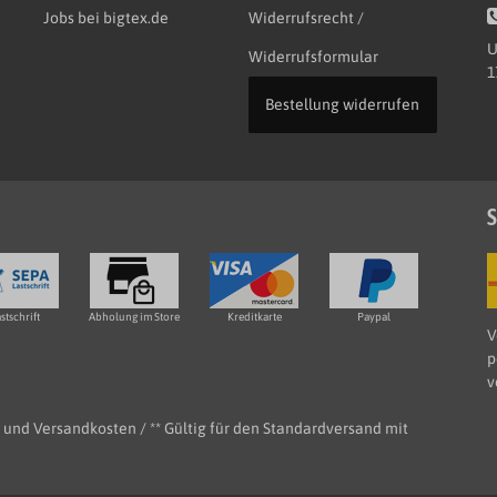
Jobs bei bigtex.de
Widerrufsrecht /
U
Widerrufsformular
1
Bestellung widerrufen
S
stschrift
Abholung im Store
Kreditkarte
Paypal
V
p
v
e- und Versandkosten / ** Gültig für den Standardversand mit