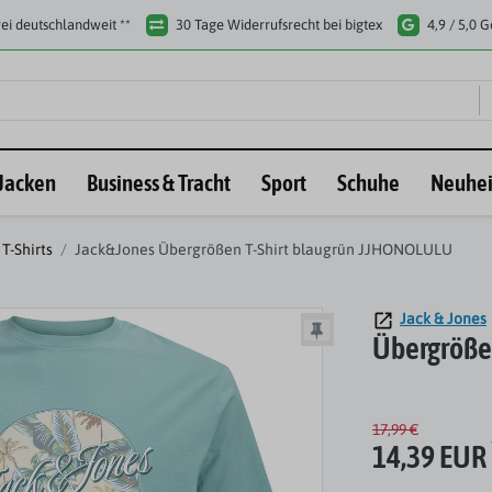
ei deutschlandweit **
30 Tage Widerrufsrecht bei bigtex
4,9 / 5,0 
Jacken
Business & Tracht
Sport
Schuhe
Neuhei
T-Shirts
Jack&Jones Übergrößen T-Shirt blaugrün JJHONOLULU
Jack & Jones
Übergröße
17,99 €
14,39 EUR