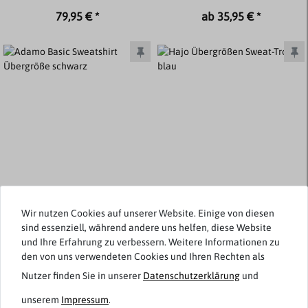
79,95 € *
ab 35,95 € *
Wir nutzen Cookies auf unserer Website. Einige von diesen
sind essenziell, während andere uns helfen, diese Website
und Ihre Erfahrung zu verbessern. Weitere Informationen zu
Adamo
Hajo
den von uns verwendeten Cookies und Ihren Rechten als
Basic Sweatshirt Übergröße
Übergrößen Sweat-Troyer
schwarz
blau "stay fresh"
Nutzer finden Sie in unserer
Daten­schutz­erklärung
und
unserem
Impressum
.