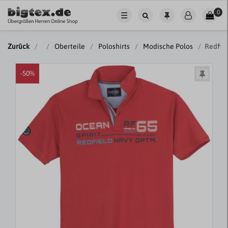
0
☰
Zurück
Oberteile
Poloshirts
Modische Polos
Redfiel
-50%