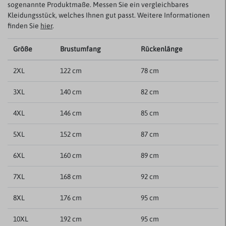
sogenannte Produktmaße. Messen Sie ein vergleichbares
Kleidungsstück, welches Ihnen gut passt. Weitere Informationen
finden Sie
hier
.
Größe
Brustumfang
Rückenlänge
2XL
122 cm
78 cm
3XL
140 cm
82 cm
4XL
146 cm
85 cm
5XL
152 cm
87 cm
6XL
160 cm
89 cm
7XL
168 cm
92 cm
8XL
176 cm
95 cm
10XL
192 cm
95 cm