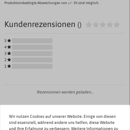
Produktionsbedingte Abweichungen von +/- 3% sind möglich.
Kundenrezensionen
()
5
4
3
2
1
Rezensionen werden geladen...
Wir nutzen Cookies auf unserer Website. Einige von diesen
sind essenziell, während andere uns helfen, diese Website
Weitere Artikel von Redmond
und Ihre Erfahrung zu verbessern. Weitere Informationen zu