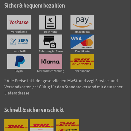
Sicher & bequem bezahlen
Vorauskasse
Rechnung
amazon pay
Lastschrift
Abholung im Store
Kreditkarte
Paypal
Klarna Ratenzahlung
Nachnahme
* Alle Preise inkl. der gesetzlichen MwSt. und zzgl Service- und
Versandkosten / ** Gültig für den Standardversand mit deutscher
Lieferadresse
Schnell & sicher verschickt