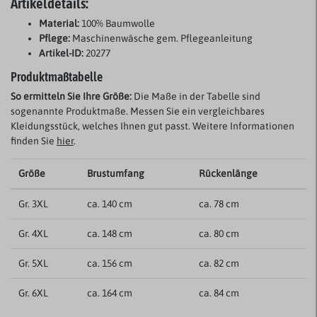
Artikeldetails:
Material:
100% Baumwolle
Pflege:
Maschinenwäsche gem. Pflegeanleitung
Artikel-ID:
20277
Produktmaßtabelle
So ermitteln Sie Ihre Größe:
Die Maße in der Tabelle sind
sogenannte Produktmaße. Messen Sie ein vergleichbares
Kleidungsstück, welches Ihnen gut passt. Weitere Informationen
finden Sie
hier
.
Größe
Brustumfang
Rückenlänge
Gr. 3XL
ca. 140 cm
ca. 78 cm
Gr. 4XL
ca. 148 cm
ca. 80 cm
Gr. 5XL
ca. 156 cm
ca. 82 cm
Gr. 6XL
ca. 164 cm
ca. 84 cm