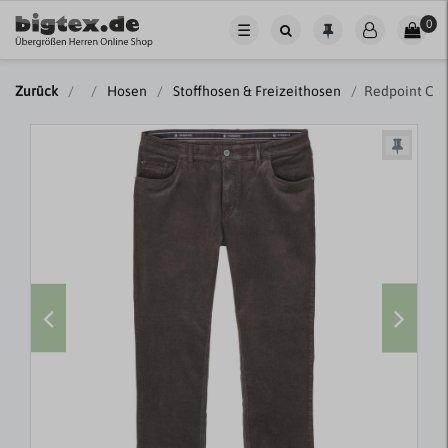
0
☰
Zurück
Hosen
Stoffhosen & Freizeithosen
Redpoint Cor