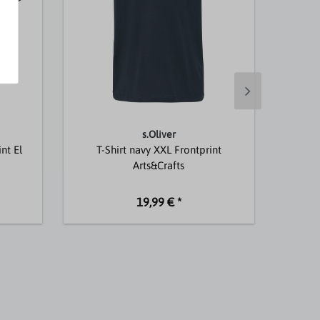
s.Oliver
nt El
T-Shirt navy XXL Frontprint
Über
Arts&Crafts
19,99 € *