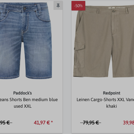
-50%
Paddock`s
Redpoint
Jeans Shorts Ben medium blue
Leinen Cargo-Shorts XXL Van
used XXL
khaki
,95 €
79,95 €
41,97 € *
39,98