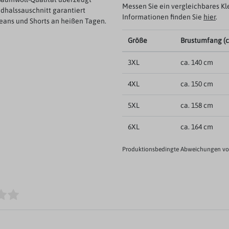
Messen Sie ein vergleichbares Kl
ndhalssauschnitt garantiert
Informationen finden Sie
hier
.
eans und Shorts an heißen Tagen.
Größe
Brustumfang (
3XL
ca. 140 cm
4XL
ca. 150 cm
5XL
ca. 158 cm
6XL
ca. 164 cm
Produktionsbedingte Abweichungen von