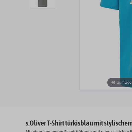
Zum Zoom
s.Oliver T-Shirt türkisblau mit stylische
Mit einer bequemen Schnittführung und reiner, weichen 