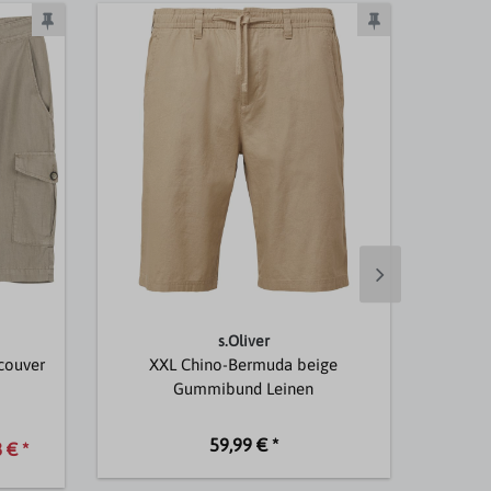
s.Oliver
couver
XXL Chino-Bermuda beige
X
Gummibund Leinen
59,99 € *
 € *