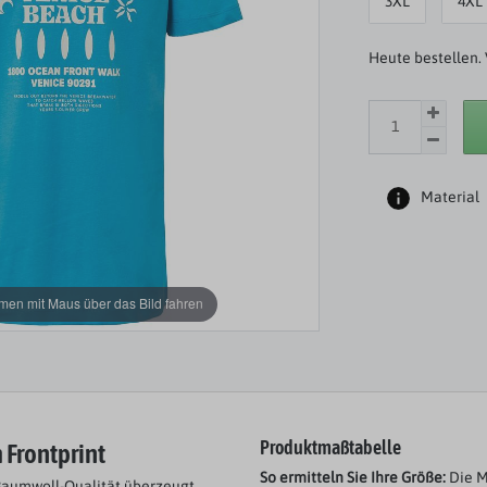
3XL
4XL
Heute bestellen. 
Material
en mit Maus über das Bild fahren
m Frontprint
Produktmaßtabelle
So ermitteln Sie Ihre Größe:
Die M
Baumwoll-Qualität überzeugt