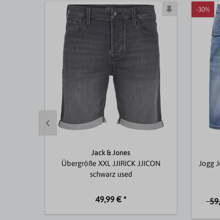
-30%
Jack & Jones
Übergröße XXL JJIRICK JJICON
Jogg 
schwarz used
49,99 € *
59