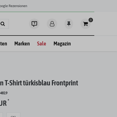
Google Rezensionen
0
ten
Marken
Sale
Magazin
 T-Shirt türkisblau Frontprint
24819
*
EUR