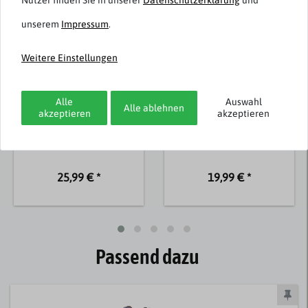
Nutzer finden Sie in unserer
Daten­schutz­erklärung
und
unserem
Impressum
.
Weitere Einstellungen
Alle
Auswahl
Alle ablehnen
s.Oliver
s.Oliver
akzeptieren
akzeptieren
Übergrößen T-Shirt
Übergrößen T-Shirt
hellblau Rückenprint
mintgrün Logoprint
25,99 € *
19,99 € *
Passend dazu