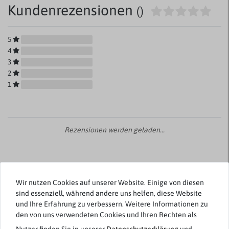
Kundenrezensionen
()
5
4
3
2
1
Rezensionen werden geladen...
Wir nutzen Cookies auf unserer Website. Einige von diesen
Weitere Artikel von s.Oliver
sind essenziell, während andere uns helfen, diese Website
und Ihre Erfahrung zu verbessern. Weitere Informationen zu
den von uns verwendeten Cookies und Ihren Rechten als
Neuheit