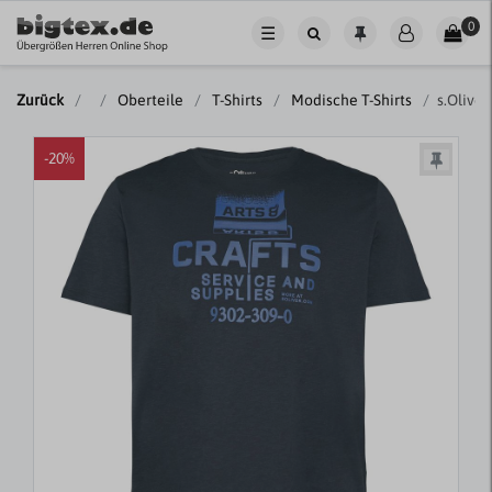
0
☰
Zurück
Oberteile
T-Shirts
Modische T-Shirts
s.Oliver
-20%