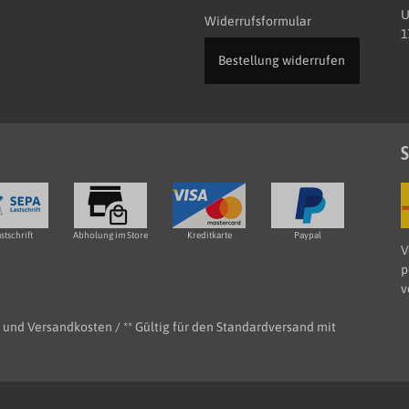
U
Widerrufsformular
1
Bestellung widerrufen
S
stschrift
Abholung im Store
Kreditkarte
Paypal
V
p
v
e- und Versandkosten / ** Gültig für den Standardversand mit