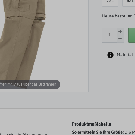
2XL
6XL
Heute bestellen. 
Material
en mit Maus über das Bild fahren
Produktmaßtabelle
So ermitteln Sie Ihre Größe:
Die M
eit sowie ein Maximum an