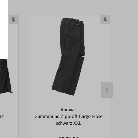
Topselle
Abraxas
rz
Gummibund Zipp-off Cargo Hose
Schl
schwarz XXL