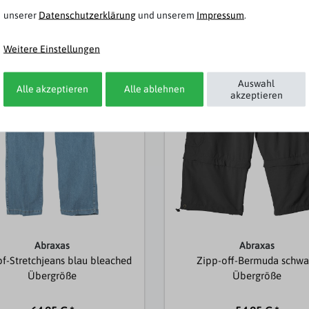
Weitere Artikel von Abraxas
unserer
Daten­schutz­erklärung
und unserem
Impressum
.
Topseller
Weitere Einstellungen
Auswahl
Alle akzeptieren
Alle ablehnen
akzeptieren
Abraxas
Abraxas
pf-Stretchjeans blau bleached
Zipp-off-Bermuda schwa
Übergröße
Übergröße