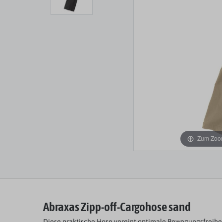
Zum Zoom
Abraxas Zipp-off-Cargohose sand
Diese praktische Hose vereint optimale Bewegungsfreih