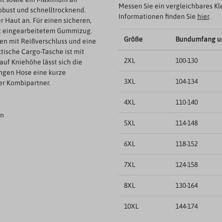
Messen Sie ein vergleichbares Kl
robust und schnelltrocknend.
Informationen finden Sie
hier
.
 Haut an. Für einen sicheren,
it eingearbeitetem Gummizug.
Größe
Bundumfang u
en mit Reißverschluss und eine
tische Cargo-Tasche ist mit
2XL
100-130
auf Kniehöhe lässt sich die
angen Hose eine kurze
3XL
104-134
ter Kombipartner.
4XL
110-140
an
5XL
114-148
6XL
118-152
7XL
124-158
8XL
130-164
10XL
144-174