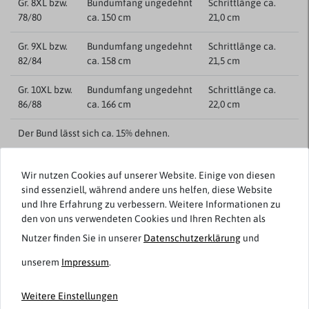
Gr. 8XL bzw.
Bundumfang ungedehnt
Schrittlänge ca.
78/80
ca. 150 cm
21,0 cm
Gr. 9XL bzw.
Bundumfang ungedehnt
Schrittlänge ca.
82/84
ca. 158 cm
21,5 cm
Gr. 10XL bzw.
Bundumfang ungedehnt
Schrittlänge ca.
86/88
ca. 166 cm
22,0 cm
Der Bund lässt sich ca. 15% dehnen.
Der Bund lässt sich ca. 15% dehnen.
Wir nutzen Cookies auf unserer Website. Einige von diesen
sind essenziell, während andere uns helfen, diese Website
Produktionsbedingte Abweichungen von +/- 3% sind möglich.
und Ihre Erfahrung zu verbessern. Weitere Informationen zu
den von uns verwendeten Cookies und Ihren Rechten als
Kundenrezensionen
Nutzer finden Sie in unserer
Daten­schutz­erklärung
und
()
unserem
Impressum
.
5
Weitere Einstellungen
4