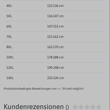
4XL
132-136 cm
5XL
136-147 cm
6XL
147-153 cm
7XL
153-162 cm
8XL
162-170 cm
10XL
178-188 cm
12XL
190-208 cm
14XL
210-226 cm
Produktionsbedingte Abweichungen von +/- 3% sind möglich.
Kundenrezensionen
()