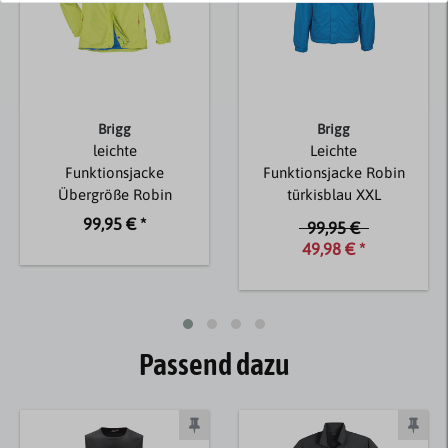
Brigg
Brigg
leichte
Leichte
Funktionsjacke
Funktionsjacke Robin
Übergröße Robin
türkisblau XXL
limette
99,95 € *
99,95 €
49,98 € *
Passend dazu