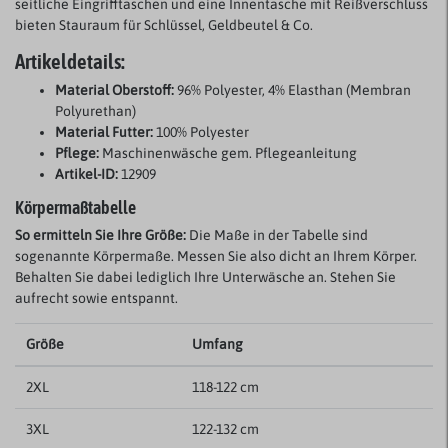
seitliche Eingrifftaschen und eine Innentasche mit Reißverschluss
bieten Stauraum für Schlüssel, Geldbeutel & Co.
Artikeldetails:
Material Oberstoff:
96% Polyester, 4% Elasthan (Membran
Polyurethan)
Material Futter:
100% Polyester
Pflege:
Maschinenwäsche gem. Pflegeanleitung
Artikel-ID:
12909
Körpermaßtabelle
So ermitteln Sie Ihre Größe:
Die Maße in der Tabelle sind
sogenannte Körpermaße. Messen Sie also dicht an Ihrem Körper.
Behalten Sie dabei lediglich Ihre Unterwäsche an. Stehen Sie
aufrecht sowie entspannt.
Größe
Umfang
2XL
118-122 cm
3XL
122-132 cm