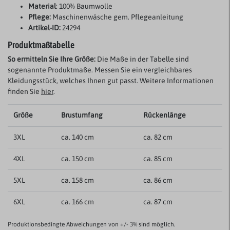
Material
: 100% Baumwolle
Pflege:
Maschinenwäsche gem. Pflegeanleitung
Artikel-ID:
24294
Produktmaßtabelle
So ermitteln Sie Ihre Größe:
Die Maße in der Tabelle sind
sogenannte Produktmaße. Messen Sie ein vergleichbares
Kleidungsstück, welches Ihnen gut passt. Weitere Informationen
finden Sie
hier
.
Größe
Brustumfang
Rückenlänge
3XL
ca. 140 cm
ca. 82 cm
4XL
ca. 150 cm
ca. 85 cm
5XL
ca. 158 cm
ca. 86 cm
6XL
ca. 166 cm
ca. 87 cm
Produktionsbedingte Abweichungen von +/- 3% sind möglich.