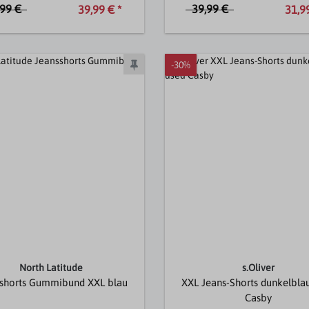
,99 €
39,99 €
39,99 € *
31,99
-30%
North Latitude
s.Oliver
shorts Gummibund XXL blau
XXL Jeans-Shorts dunkelbla
Casby