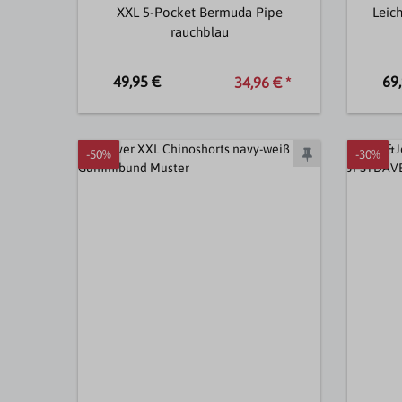
XXL 5-Pocket Bermuda Pipe
Leic
rauchblau
49,95 €
69
34,96 € *
-50%
-30%