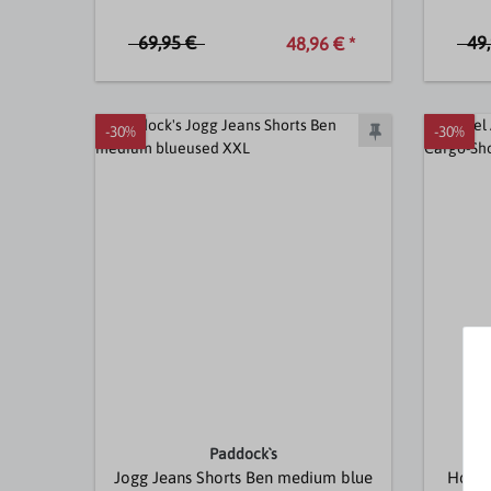
69,95 €
49
48,96 € *
-30%
-30%
Paddock`s
Jogg Jeans Shorts Ben medium blue
Houst