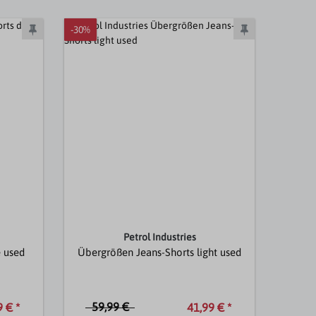
-30%
Petrol Industries
e used
Übergrößen Jeans-Shorts light used
59,99 €
 € *
41,99 € *