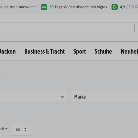
ei deutschlandweit **
30 Tage Widerrufsrecht bei bigtex
4,9 / 5,0 
Jacken
Business & Tracht
Sport
Schuhe
Neuhei
s
Marke
eite: