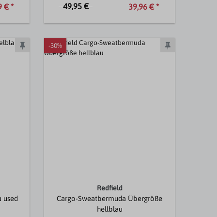
49,95 €
 € *
39,96 € *
-30%
Redfield
u used
Cargo-Sweatbermuda Übergröße
hellblau