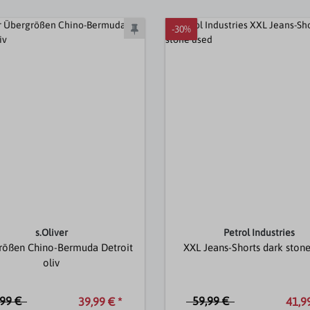
-30%
s.Oliver
Petrol Industries
rößen Chino-Bermuda Detroit
XXL Jeans-Shorts dark ston
oliv
,99 €
59,99 €
39,99 € *
41,99