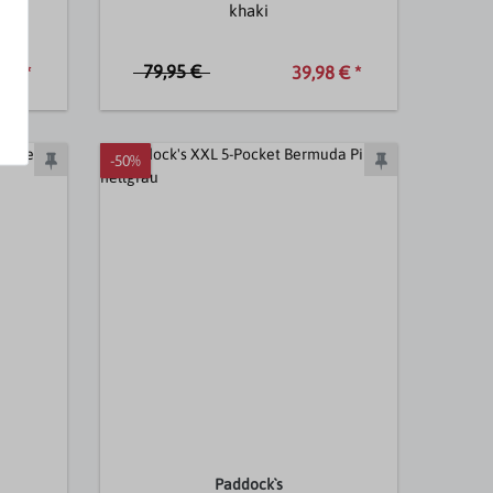
khaki
79,95 €
 € *
39,98 € *
-50%
Paddock`s