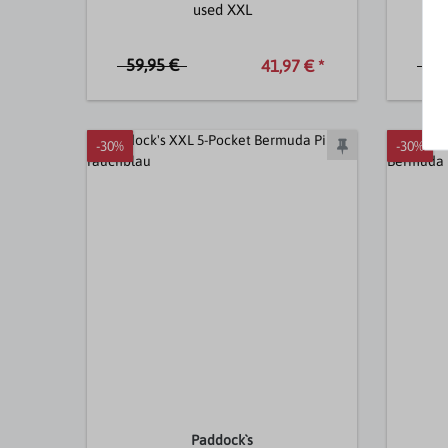
used XXL
59,95 €
59
41,97 € *
-30%
-30%
Paddock`s