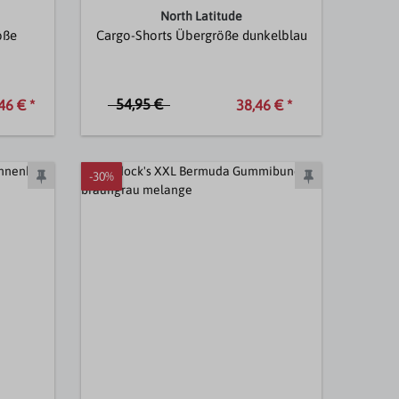
North Latitude
öße
Cargo-Shorts Übergröße dunkelblau
54,95 €
46 € *
38,46 € *
-30%