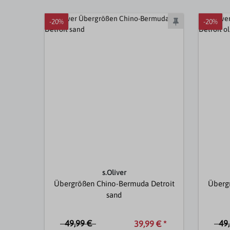
-20%
-20%
s.Oliver
Übergrößen Chino-Bermuda Detroit
Überg
sand
49,99 €
49
39,99 € *