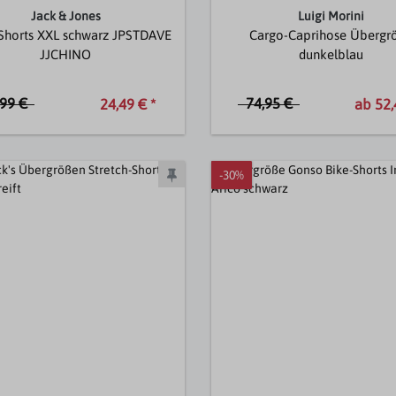
Jack & Jones
Luigi Morini
Shorts XXL schwarz JPSTDAVE
Cargo-Caprihose Übergr
JJCHINO
dunkelblau
,99 €
74,95 €
24,49 € *
ab 52,
-30%