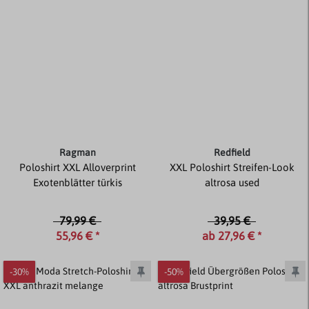
Ragman
Redfield
Poloshirt XXL Alloverprint
XXL Poloshirt Streifen-Look
Exotenblätter türkis
altrosa used
79,99 €
39,95 €
55,96 € *
ab 27,96 € *
-30%
-50%