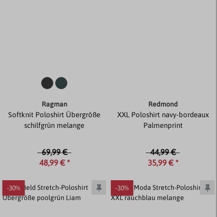
Ragman
Redmond
Softknit Poloshirt Übergröße
XXL Poloshirt navy-bordeaux
schilfgrün melange
Palmenprint
69,99 €
44,99 €
48,99 € *
35,99 € *
-30%
-30%