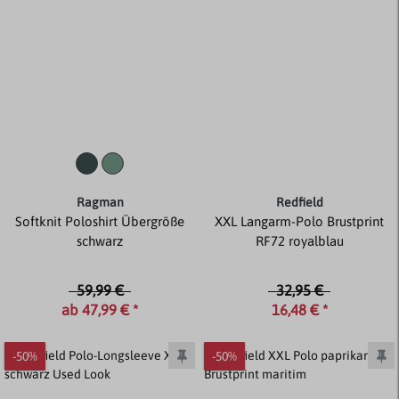
Ragman
Redfield
Softknit Poloshirt Übergröße
XXL Langarm-Polo Brustprint
schwarz
RF72 royalblau
59,99 €
32,95 €
ab 47,99 € *
16,48 € *
-50%
-50%