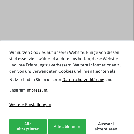
Viele Farben verfügbar
Wir nutzen Cookies auf unserer Website. Einige von diesen
sind essenziell, während andere uns helfen, diese Website
Redfield
Jack & Jones
und Ihre Erfahrung zu verbessern. Weitere Informationen zu
Übergröße Poloshirt
Poloshirt XXL himmelblau
den von uns verwendeten Cookies und Ihren Rechten als
Streifen/floral hellblau
melange JJEPAULOS
Nutzer finden Sie in unserer
Daten­schutz­erklärung
und
unserem
Impressum
.
49,95 €
39,99 €
34,96 € *
27,99 € *
Weitere Einstellungen
-50%
-30%
Alle
Auswahl
Alle ablehnen
akzeptieren
akzeptieren